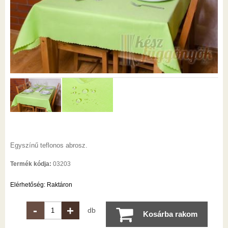
Egyszínű teflonos abrosz.
Termék kódja:
03203
Elérhetőség:
Raktáron
-
+
db
Kosárba rakom