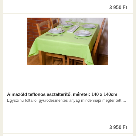
3 950
Ft
Almazöld teflonos asztalterítő, méretei: 140 x 140cm
Egyszínű foltálló, gyűrődésmentes anyag mindennapi megterített ...
3 950
Ft