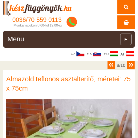
0036/
70
559
0113
Munkanapokon 8:00-től 19:00-ig
Menü
►
8/10
Almazöld teflonos asztalterítő, méretei: 75
x 75cm