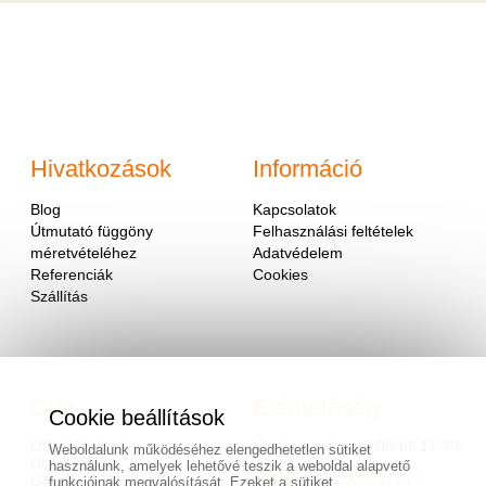
Hivatkozások
Információ
Blog
Kapcsolatok
Útmutató függöny
Felhasználási feltételek
méretvételéhez
Adatvédelem
Referenciák
Cookies
Szállítás
Cím
Elérhetőség
Cookie beállítások
OD - Mladosť
Munkanapokon 9:00-től 17:30-
Weboldalunk működéséhez elengedhetetlen sütiket
Hlavná 951
ig.
használunk, amelyek lehetővé teszik a weboldal alapvető
Galanta 924 01
0036/70 559 0113
funkcióinak megvalósítását. Ezeket a sütiket