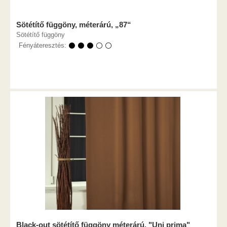
Sötétítő függöny, méterárú, „87“
Sötétítő függöny
Fényáteresztés:
⚫ ⚫ ⚫ ⚪ ⚪
Black-out sötétítő függöny méterárú, "Uni prima"