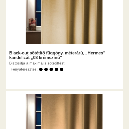
Black-out sötétítő függöny, méterárú, „Hermes“
kandelizát „03 krémszínű“
Biztosítja a maximális sötétíttést.
Fényáteresztés:
⚫ ⚫ ⚫ ⚫ ⚫