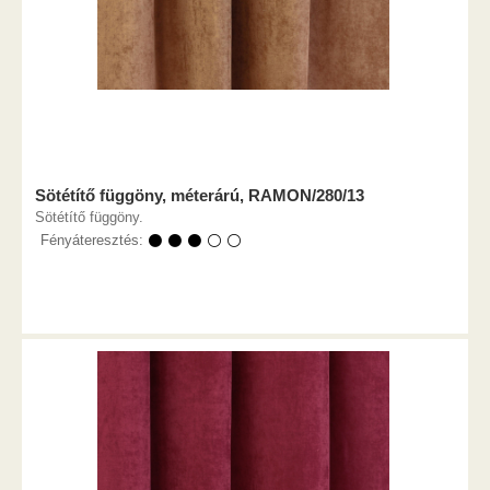
Sötétítő függöny, méterárú, RAMON/280/13
Sötétítő függöny.
Fényáteresztés:
⚫ ⚫ ⚫ ⚪ ⚪