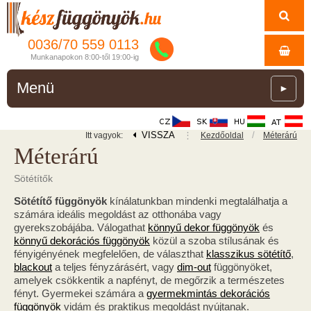
0036/
70
559
0113
Munkanapokon 8:00-től 19:00-ig
Menü
►
VISSZA
⋮
/
Itt vagyok:
Kezdőoldal
Méterárú
Méterárú
Sötétítők
Sötétítő függönyök
kínálatunkban mindenki megtalálhatja a
számára ideális megoldást az otthonába vagy
gyerekszobájába. Válogathat
könnyű dekor függönyök
és
könnyű dekorációs függönyök
közül a szoba stílusának és
fényigényének megfelelően, de választhat
klasszikus sötétítő
,
blackout
a teljes fényzárásért, vagy
dim-out
függönyöket,
amelyek csökkentik a napfényt, de megőrzik a természetes
fényt. Gyermekei számára a
gyermekmintás dekorációs
függönyök
vidám és praktikus megoldást nyújtanak.