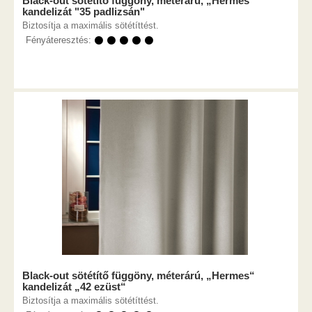
Black-out sötétítő függöny, méterárú, „Hermes“
kandelizát "35 padlizsán"
Biztosítja a maximális sötétíttést.
Fényáteresztés:
⚫ ⚫ ⚫ ⚫ ⚫
Black-out sötétítő függöny, méterárú, „Hermes“
kandelizát „42 ezüst“
Biztosítja a maximális sötétíttést.