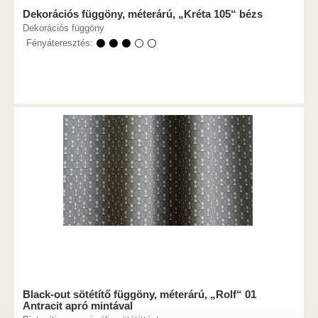
Dekorációs függöny, méterárú, „Kréta 105“ bézs
Dekorációs függöny
Fényáteresztés:
⚫ ⚫ ⚫ ⚪ ⚪
Black-out sötétítő függöny, méterárú, „Rolf“ 01
Antracit apró mintával