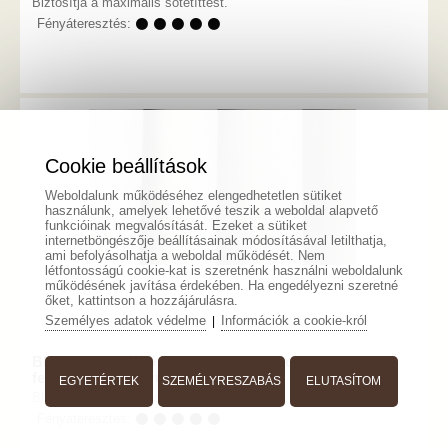
Biztosítja a maximális sötétíttést.
Fényáteresztés:
⚫ ⚫ ⚫ ⚫ ⚫
Cookie beállítások
Weboldalunk működéséhez elengedhetetlen sütiket
használunk, amelyek lehetővé teszik a weboldal alapvető
funkcióinak megvalósítását. Ezeket a sütiket
internetböngészője beállításainak módosításával letilthatja,
ami befolyásolhatja a weboldal működését. Nem
létfontosságú cookie-kat is szeretnénk használni weboldalunk
működésének javítása érdekében. Ha engedélyezni szeretné
őket, kattintson a hozzájárulásra.
Személyes adatok védelme
Információk a cookie-król
|
Black-out sötétítő függöny, PVC bevonattal 100%
fenygátló méterárú, „Edmond 03“
EGYETÉRTEK
SZEMÉLYRESZABÁS
ELUTASÍTOM
Biztosítja a maximális sötétíttést.
Fényáteresztés:
⚫ ⚫ ⚫ ⚫ ⚫