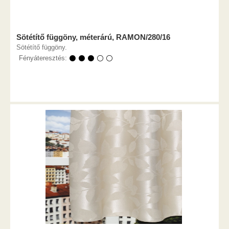
Sötétítő függöny, méterárú, RAMON/280/16
Sötétítő függöny.
Fényáteresztés:
⚫ ⚫ ⚫ ⚪ ⚪