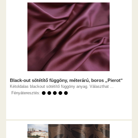
Black-out sötétítő függöny, méterárú, boros „Pierot“
Kétoldalas blackout sötétítő függöny anyag. Választhat ...
Fényáteresztés:
⚫ ⚫ ⚫ ⚫ ⚫