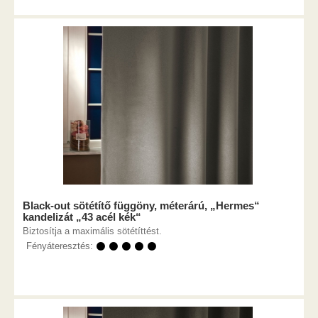
Black-out sötétítő függöny, méterárú, „Hermes“
kandelizát „43 acél kék“
Biztosítja a maximális sötétíttést.
Fényáteresztés:
⚫ ⚫ ⚫ ⚫ ⚫