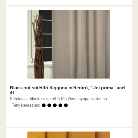
Black-out sötétítő függöny méterárú, "Uni prima" acél
41
Kétoldalas blackout sötétítő függöny anyaga biztosítja ...
Fényáteresztés:
⚫ ⚫ ⚫ ⚫ ⚫