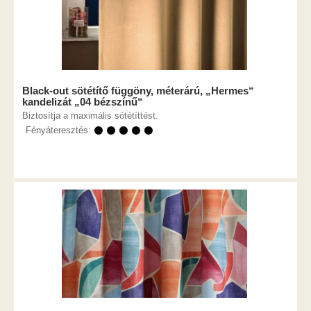
Black-out sötétítő függöny, méterárú, „Hermes“
kandelizát „04 bézszínű“
Biztosítja a maximális sötétíttést.
Fényáteresztés:
⚫ ⚫ ⚫ ⚫ ⚫