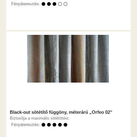
Fényáteresztés:
⚫ ⚫ ⚫ ⚪ ⚪
Black-out sötétítő függöny, méterárú „Orfeo 02“
Biztosítja a maximális sötétíttést.
Fényáteresztés:
⚫ ⚫ ⚫ ⚫ ⚫