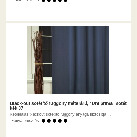
⚫ ⚫ ⚫ ⚫ ⚫
Black-out sötétítő függöny méterárú, "Uni prima" sötét
kék 37
Kétoldalas blackout sötétítő függöny anyaga biztosítja ...
Fényáteresztés:
⚫ ⚫ ⚫ ⚫ ⚫