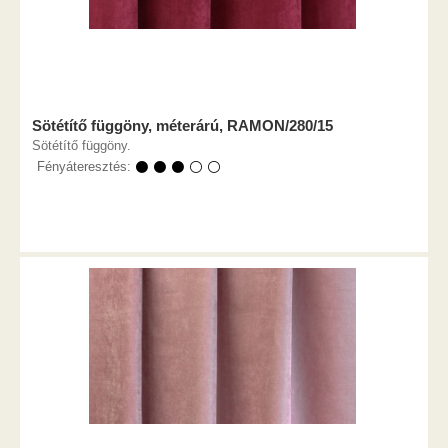
Sötétítő függöny, méterárú, RAMON/280/15
Sötétítő függöny.
Fényáteresztés:
⚫ ⚫ ⚫ ⚪ ⚪