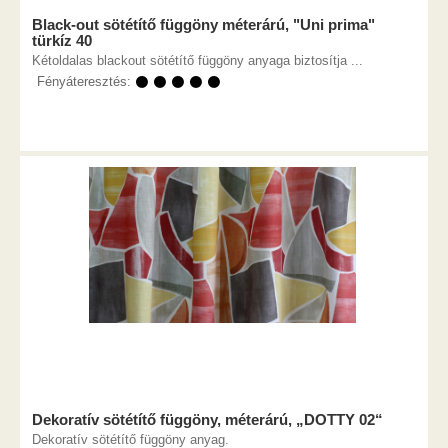
Black-out sötétítő függöny méterárú, "Uni prima"
türkíz 40
Kétoldalas blackout sötétítő függöny anyaga biztosítja ...
Fényáteresztés:
⚫ ⚫ ⚫ ⚫ ⚫
Dekoratív sötétítő függöny, méterárú, „DOTTY 02“
Dekoratív sötétítő függöny anyag.