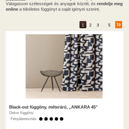
Válogasson szélességek és anyagok között, és
rendelje meg
online
a tökéletes függönyt a saját igényei szerint.
1
2
3
...
5
Black-out függöny, méterárú, „ANKARA 45“
Dekor függöny
Fényáteresztés:
⚫ ⚫ ⚫ ⚫ ⚫