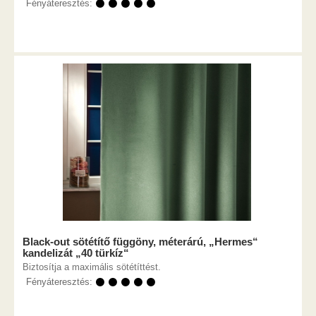
Fényáteresztés:
⚫ ⚫ ⚫ ⚫ ⚫
Black-out sötétítő függöny, méterárú, „Hermes“
kandelizát „40 türkíz“
Biztosítja a maximális sötétíttést.
Fényáteresztés:
⚫ ⚫ ⚫ ⚫ ⚫