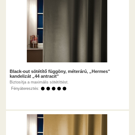
Black-out sötétítő függöny, méterárú, „Hermes“
kandelizát „44 antracit“
Biztosítja a maximális sötétíttést.
Fényáteresztés:
⚫ ⚫ ⚫ ⚫ ⚫