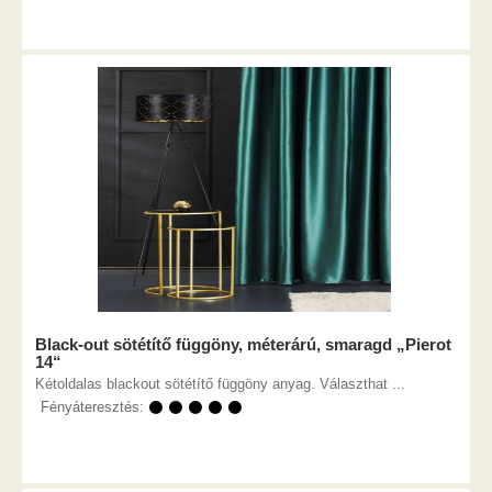
Black-out sötétítő függöny, méterárú, smaragd „Pierot
14“
Kétoldalas blackout sötétítő függöny anyag. Választhat ...
Fényáteresztés:
⚫ ⚫ ⚫ ⚫ ⚫