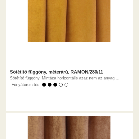
Sötétítő függöny, méterárú, RAMON/280/11
Sötétítő függöny. Mintáza horizontális azaz nem az anyag ...
Fényáteresztés:
⚫ ⚫ ⚫ ⚪ ⚪