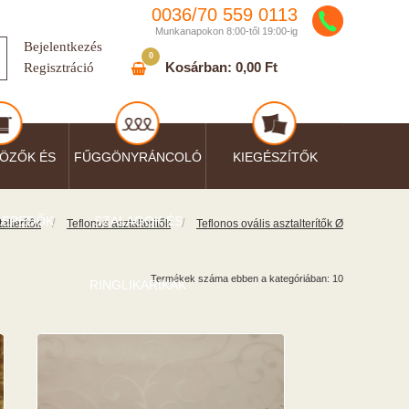
0036/
70
559
0113
Munkanapokon 8:00-től 19:00-ig
Bejelentkezés
0
Kosárban:
0,00 Ft
Regisztráció
ÖZŐK ÉS
FŰGGÖNYRÁNCOLÓ
KIEGÉSZÍTŐK
LEPEDŐK
SZALAGOK ÉS
/
/
alterítők
Teflonos asztalterítők
Teflonos ovális asztalterítők Ø
Termékek száma ebben a kategóriában: 10
RINGLIKARIKÁK