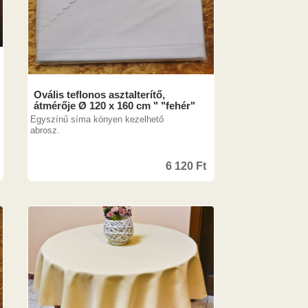
Ovális teflonos asztalterítő,
átmérője Ø 120 x 160 cm " "fehér"
Egyszínű síma könyen kezelhető
abrosz.
6 120
Ft