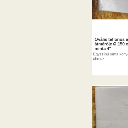
Ovális teflonos a
átmérője Ø 150 
minta 4"
Egyszínű síma köny
abrosz.