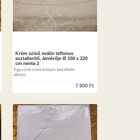
Krém színű ovális teflonos
asztalterítő, átmérője Ø 150 x 220
cm minta 2
Egyszínű síma könyen kezelhető
abrosz.
7 900
Ft