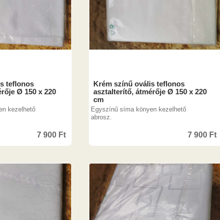
s teflonos
Krém színű ovális teflonos
érője Ø 150 x 220
asztalterítő, átmérője Ø 150 x 220
cm
en kezelhető
Egyszínű síma könyen kezelhető
abrosz.
7 900
Ft
7 900
Ft