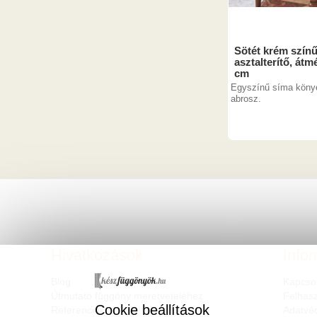
Sötét krém színű
asztalterítő, átm
cm
Egyszínű síma köny
abrosz.
Hivatkozások
Info
Blog
Kapcso
Útmutató függöny méretvételéhez
Felhasz
Cookie beállítások
Referenciák
Adatvé