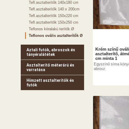
Tefl.asztalterítők 140x180 cm
Tefl.asztalterítők 140 x 200cm
Tefl.asztalterítők 150x220 cm
Tefl.asztalterítők 150x250 cm
Teflonos köralakú terítők Ø
Teflonos ovális asztalterítők Ø
Krém színű ováli
Aztali futók, abroszok és
asztalterítő, átm
tányéralátétek
cm minta 1
Egyszínű síma köny
Asztalterítő méterárú és
abrosz.
varratása
Hímzett asztalterítők és
futók