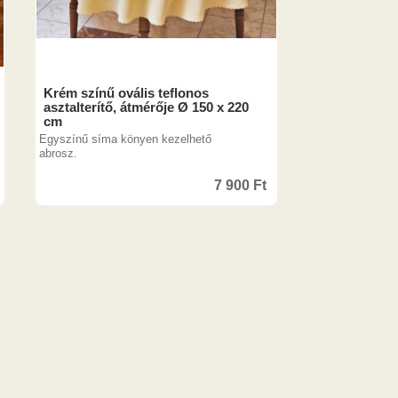
Krém színű ovális teflonos
asztalterítő, átmérője Ø 150 x 220
cm
Egyszínű síma könyen kezelhető
abrosz.
7 900
Ft