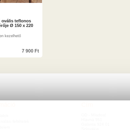
 ovális teflonos
érője Ø 150 x 220
en kezelhető
7 900
Ft
rmáció
Cím
OD - Mladosť
latok
Hlavná 951
nálási feltételek
Galanta 924 01
delem
Szlovákia