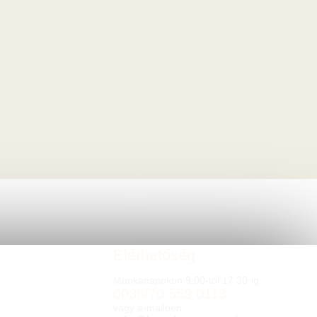
Elérhetőség
Munkanapokon 9:00-től 17:30-ig.
0036/70 559 0113
vagy e-mailben