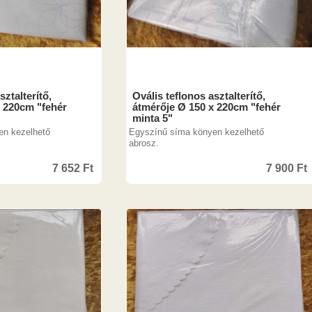
sztalterítő,
Ovális teflonos asztalterítő,
x 220cm "fehér
átmérője Ø 150 x 220cm "fehér
minta 5"
en kezelhető
Egyszínű síma könyen kezelhető
abrosz.
7 652
Ft
7 900
Ft