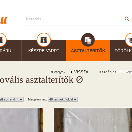
RÁRÚ
KÉSZRE-VARRT
ASZTALTERÍTŐK
TÖRÖLK
FÜRDŐ
VISSZA
⋮
/
Itt vagyok:
Kezdőoldal
Aszt
ovális asztalterítők Ø
Megjelenítés: