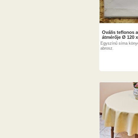
Ovális teflonos a
átmérője Ø 120 
Egyszínű síma köny
abrosz.