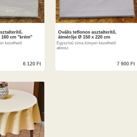
sztalterítő,
Ovális teflonos asztalterítő,
x 160 cm "krém"
átmérője Ø 150 x 220 cm
en kezelhető
Egyszínű síma könyen kezelhető
abrosz.
6 120
Ft
7 900
Ft