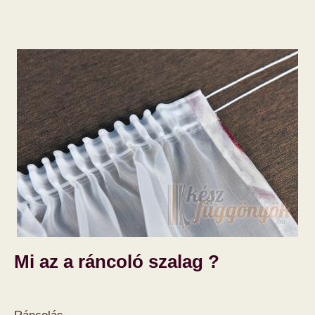
Mi az a ráncoló szalag ?