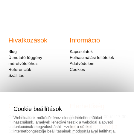
Hivatkozások
Információ
Blog
Kapcsolatok
Útmutató függöny
Felhasználási feltételek
méretvételéhez
Adatvédelem
Referenciák
Cookies
Szállítás
Cím
Elérhetőség
Cookie beállítások
OD - Mladosť
Munkanapokon 9:00-től 17:30-
Weboldalunk működéséhez elengedhetetlen sütiket
Hlavná 951
ig.
használunk, amelyek lehetővé teszik a weboldal alapvető
Galanta 924 01
0036/70 559 0113
funkcióinak megvalósítását. Ezeket a sütiket
Szlovákia
internetböngészője beállításainak módosításával letilthatja,
vagy e-mailben