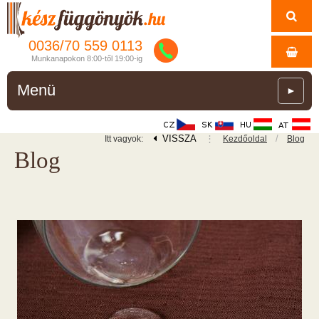
0036/
70
559
0113
Munkanapokon 8:00-től 19:00-ig
Menü
►
VISSZA
⋮
/
Itt vagyok:
Kezdőoldal
Blog
Blog