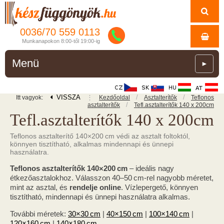
0036/
70
559
0113
Munkanapokon 8:00-től 19:00-ig
Menü
►
VISSZA
⋮
/
/
Itt vagyok:
Kezdőoldal
Asztalterítők
Teflonos
/
asztalterítők
Tefl.asztalterítők 140 x 200cm
Tefl.asztalterítők 140 x 200cm
Teflonos asztalterítő 140×200 cm védi az asztalt foltoktól,
könnyen tisztítható, alkalmas mindennapi és ünnepi
használatra.
Teflonos asztalterítők 140×200 cm
– ideális nagy
étkezőasztalokhoz. Válasszon 40–50 cm-rel nagyobb méretet,
mint az asztal, és
rendelje online
. Vízlepergető, könnyen
tisztítható, mindennapi és ünnepi használatra alkalmas.
További méretek:
30×30 cm
|
40×150 cm
|
100×140 cm
|
120×160 cm
|
140×180 cm
.