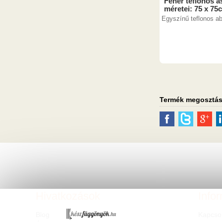
Fehér teflonos as
méretei: 75 x 75
Egyszínű teflonos ab
Termék megosztá
Hivatkozások
Info
Blog
Kapcso