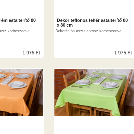
rém astalterítő 80
Dekor teflonos fehér astalterítő 80
x 80 cm
rosz körbeszegve.
Dekorációs asztalabrosz körbeszegve.
1 975
Ft
1 975
Ft