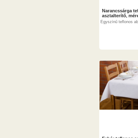
Narancssárga te
asztalterítő, mér
Egyszínű teflonos ab