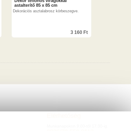
Dekor teflonos virágokkal
astalterítő 85 x 85 cm
Dekorációs asztalabrosz körbeszegve.
3 160
Ft
Elérhetőség
Munkanapokon 9:00-től 17:30-ig.