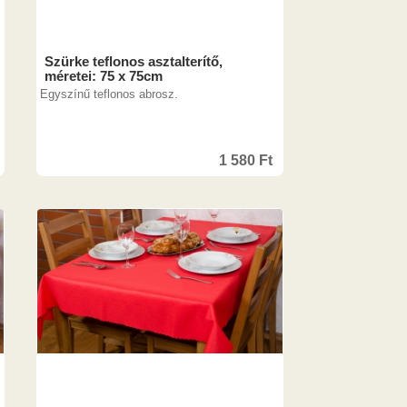
Szürke teflonos asztalterítő,
méretei: 75 x 75cm
Egyszínű teflonos abrosz.
1 580
Ft