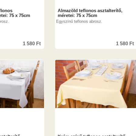
flonos
Almazöld teflonos asztalterítő,
etei: 75 x 75cm
méretei: 75 x 75cm
rosz.
Egyszínű teflonos abrosz.
1 580
Ft
1 580
Ft