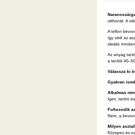
Narancssárga
otthonát. A vi
A teflon bevo
így védi az as
ideális minden
Az anyag tartó
a terítőt 40–5
Válassza ki é
Gyakran ismét
Alkalmas min
Igen, tartós és
Foltosodik a
Nem, a bevona
Milyen asztal
Közepes és na