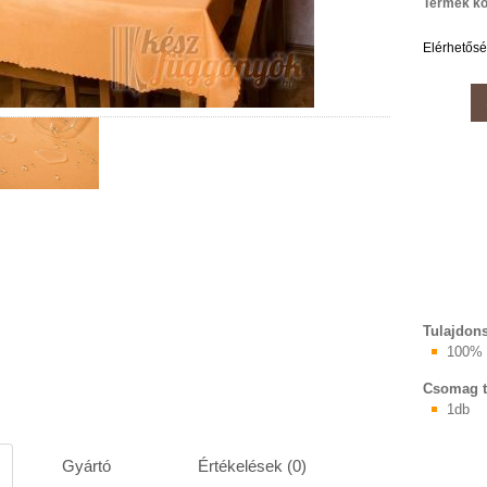
Termék kó
Elérhetős
Tulajdon
100% 
Csomag t
1db
Gyártó
Értékelések (0)