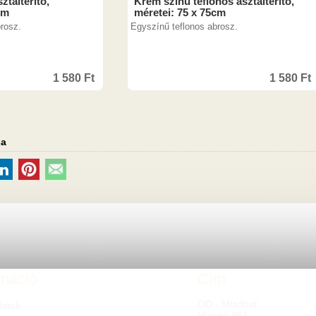
ztalterítő,
Krém színű teflonos asztalterítő,
cm
méretei: 75 x 75cm
rosz.
Egyszínű teflonos abrosz.
1 580
Ft
1 580
Ft
sa
rmáció
Cím
OD - Mladosť
latok
Hlavná 951