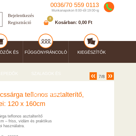
0036/
70
559
0113
Munkanapokon 8:00-től 19:00-ig
Bejelentkezés
0
Kosárban:
0,00 Ft
Regisztráció
ÖZŐK ÉS
FŰGGÖNYRÁNCOLÓ
KIEGÉSZÍTŐK
LEPEDŐK
SZALAGOK ÉS
7/8
ssárga teflonos asztalterítő,
RINGLIKARIKÁK
ei: 120 x 160cm
ga teflonos asztalterítő
m – friss, vidám és praktikus
i használatra.