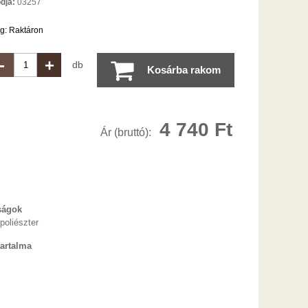
dja:
03257
ég:
Raktáron
-
+
db
Kosárba rakom
4 740
Ft
Ár (bruttó):
ságok
poliészter
artalma