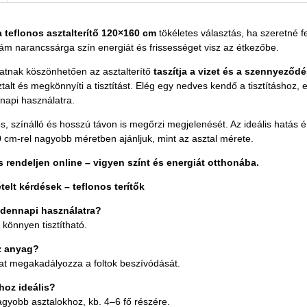
 teflonos asztalterítő 120×160 cm
tökéletes választás, ha szeretné f
dám narancssárga szín energiát és frissességet visz az étkezőbe.
natnak köszönhetően az asztalterítő
taszítja a vizet és a szennyeződ
ztalt és megkönnyíti a tisztítást. Elég egy nedves kendő a tisztításhoz, 
napi használatra.
s, színálló és hosszú távon is megőrzi megjelenését. Az ideális hatás
0 cm-rel nagyobb méretben ajánljuk, mint az asztal mérete.
s rendeljen online – vigyen színt és energiát otthonába.
elt kérdések – teflonos terítők
dennapi használatra?
 könnyen tisztítható.
z anyag?
t megakadályozza a foltok beszívódását.
hoz ideális?
gyobb asztalokhoz, kb. 4–6 fő részére.