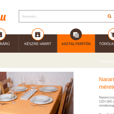
RÁRÚ
KÉSZRE-VARRT
ASZTALTERÍTŐK
TÖRÖLK
FÜRDŐ
Naranc
méret
Narancssár
120×160 c
mindennap