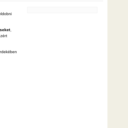
eldobni
éseket
,
ezért
 érdekében