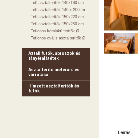
Tefl.asztalterítők 140x180 cm
Tefl.asztalterítők 140 x 200cm
Tefl.asztalterítők 150x220 cm
Tefl.asztalterítők 150x250 cm
Teflonos köralakú terítők Ø
Teflonos ovális asztalterítők Ø
Aztali futók, abroszok és
tányéralátétek
Asztalterítő méterárú és
varratása
Hímzett asztalterítők és
futók
Leírás