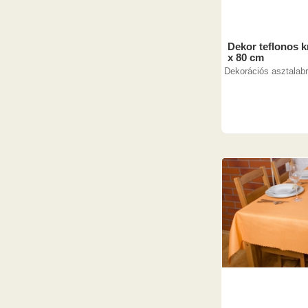
Dekor teflonos k
x 80 cm
Dekorációs asztalab