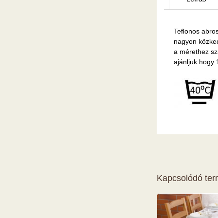
Teflonos abros
nagyon közked
a mérethez sz
ajánljuk hogy
Kapcsolódó te