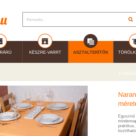
RÁRÚ
KÉSZRE-VARRT
ASZTALTERÍTŐK
TÖRÖLK
FÜRDŐ
Naranc
méret
Egyszínű 
mindennapi
praktikus
tisztítható