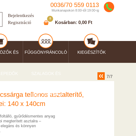
0036/
70
559
0113
Munkanapokon 8:00-től 19:00-ig
Bejelentkezés
0
Kosárban:
0,00 Ft
Regisztráció
ÖZŐK ÉS
FŰGGÖNYRÁNCOLÓ
KIEGÉSZÍTŐK
LEPEDŐK
SZALAGOK ÉS
7/7
ssárga teflonos asztalterítő,
RINGLIKARIKÁK
ei: 140 x 140cm
foltálló, gyűrődésmentes anyag
 megterített asztalra –
, elegáns és könnyen
.