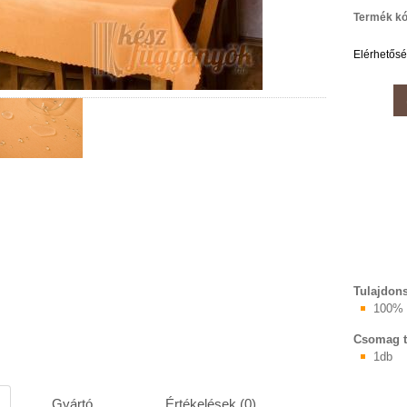
Termék kó
Elérhetős
Tulajdon
100% 
Csomag t
1db
Gyártó
Értékelések (0)