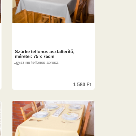
Szürke teflonos asztalterítő,
méretei: 75 x 75cm
Egyszínű teflonos abrosz.
1 580
Ft