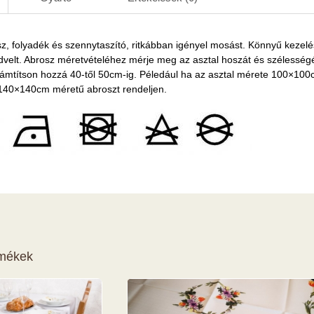
z, folyadék és szennytaszító, ritkábban igényel mosást. Könnyű kezelé
velt. Abrosz méretvételéhez mérje meg az asztal hoszát és szélesség
ámtítson hozzá 40-től 50cm-ig. Péledául ha az asztal mérete 100×100
 140×140cm méretű abroszt rendeljen.
rmékek