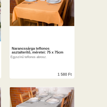
Narancssárga teflonos
asztalterítő, méretei: 75 x 75cm
Egyszínű teflonos abrosz.
1 580
Ft