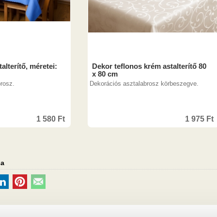
alterítő, méretei:
Dekor teflonos krém astalterítő 80
x 80 cm
rosz.
Dekorációs asztalabrosz körbeszegve.
1 580
Ft
1 975
Ft
sa