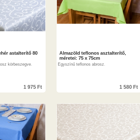
hér astalterítő 80
Almazöld teflonos asztalterítő,
méretei: 75 x 75cm
rosz körbeszegve.
Egyszínű teflonos abrosz.
1 975
Ft
1 580
Ft