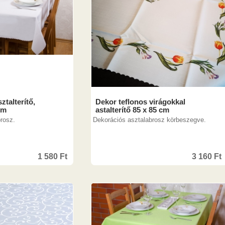
ztalterítő,
Dekor teflonos virágokkal
cm
astalterítő 85 x 85 cm
rosz.
Dekorációs asztalabrosz körbeszegve.
1 580
Ft
3 160
Ft