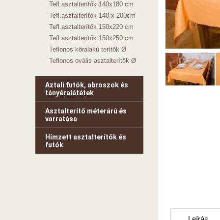
Tefl.asztalterítők 140x180 cm
Tefl.asztalterítők 140 x 200cm
Tefl.asztalterítők 150x220 cm
Tefl.asztalterítők 150x250 cm
Teflonos köralakú terítők Ø
Teflonos ovális asztalterítők Ø
Aztali futók, abroszok és
tányéralátétek
Asztalterítő méterárú és
varratása
Hímzett asztalterítők és
futók
Leírás