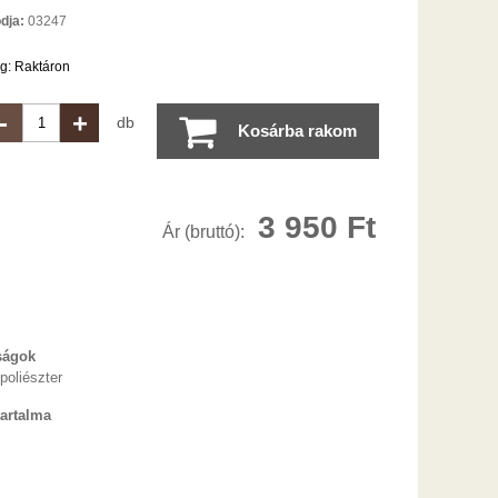
dja:
03247
ég:
Raktáron
-
+
db
Kosárba rakom
3 950
Ft
Ár (bruttó):
ságok
poliészter
artalma