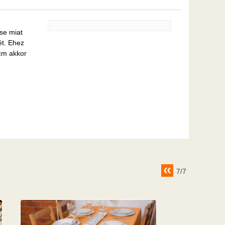
se miat
ét. Ehez
cm akkor
7/7