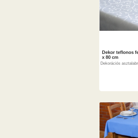
Dekor teflonos fe
x 80 cm
Dekorációs asztalab