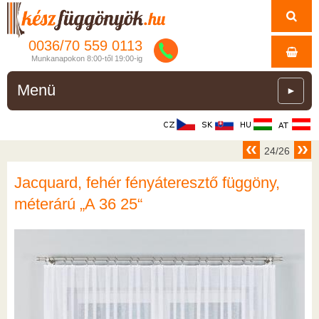
0036/
70
559
0113
Munkanapokon 8:00-től 19:00-ig
Menü
►
24/26
Jacquard, fehér fényáteresztő függöny,
méterárú „A 36 25“