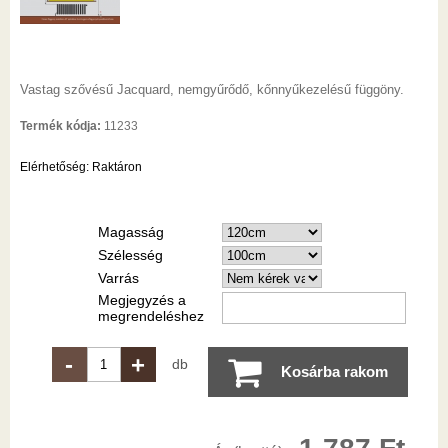
Vastag szővésű Jacquard, nemgyűrődő, kőnnyűkezelésű függöny.
Termék kódja:
11233
Elérhetőség:
Raktáron
Magasság
Szélesség
Varrás
Megjegyzés a
megrendeléshez
-
+
db
Kosárba rakom