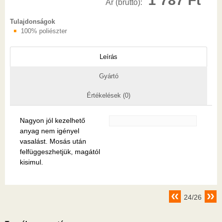
1 787 Ft
Ár (bruttó):
Tulajdonságok
100% poliészter
Leírás
Gyártó
Értékelések (0)
Nagyon jól kezelhető
anyag nem igényel
vasalást. Mosás után
felfüggeszhetjük, magától
kisimul.
24/26