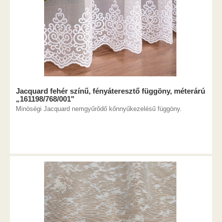
Jacquard fehér színű, fényáteresztő függöny, méterárú
„161198/768/001"
Minöségi Jacquard nemgyűrődő kőnnyűkezelésű függöny.