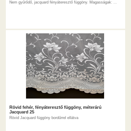
Nem gyűrődő, jacquard fényáteresztő függöny. Magasságak: ...
Rövid fehér, fényáteresztő függöny, méterárú
Jacquard 25
Rövid Jacquard függöny bordűrrel ellátva