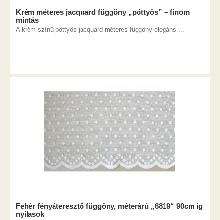
Krém méteres jacquard függöny „pöttyös” – finom
mintás
A krém színű pöttyös jacquard méteres függöny elegáns ...
Fehér fényáteresztő függöny, méterárú „6819“ 90cm ig
nyilasok