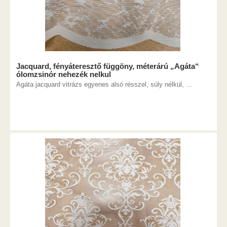
Jacquard, fényáteresztő függöny, méterárú „Agáta“
ólomzsinór nehezék nelkul
Agáta jacquard vitrázs egyenes alsó résszel, súly nélkül, ...