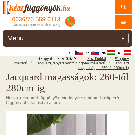
0036/
70
559
0113
Munkanapokon 8:00-től 19:00-ig
Menü
►
VISSZA
⋮
/
Itt vagyok:
Kezdőoldal
Függöny
/
/
metrárú
Jacquard, fényáteresztő függöny, méterárú
Jacquard
magasságok: 260-től 280cm-ig
Jacquard magasságok: 260-től
280cm-ig
Hoszú jacuquard függönyök mindegyik szobába. Földig érő
függöny ablakra iletve ajtóra