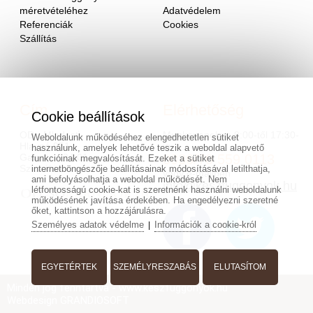
méretvételéhez
Adatvédelem
Referenciák
Cookies
Szállítás
Cím
Elérhetőség
Cookie beállítások
OD - Mladosť
Munkanapokon 9:00-től 17:30-
Weboldalunk működéséhez elengedhetetlen sütiket
Hlavná 951
ig.
használunk, amelyek lehetővé teszik a weboldal alapvető
Galanta 924 01
0036/70 559 0113
funkcióinak megvalósítását. Ezeket a sütiket
Szlovákia
internetböngészője beállításainak módosításával letilthatja,
vagy e-mailben
ami befolyásolhatja a weboldal működését. Nem
info@keszfuggonyok.hu
létfontosságú cookie-kat is szeretnénk használni weboldalunk
működésének javítása érdekében. Ha engedélyezni szeretné
őket, kattintson a hozzájárulásra.
Személyes adatok védelme
Információk a cookie-król
|
EGYETÉRTEK
SZEMÉLYRESZABÁS
ELUTASÍTOM
Minden jog fenntartva - www.keszfuggonyok.hu
Webdesign
GRANDIOSOFT