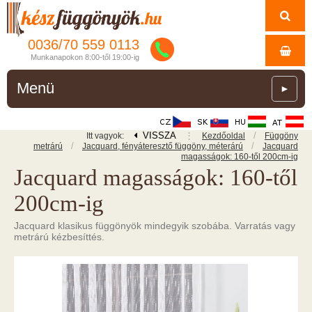
0036/
70
559
0113
Munkanapokon 8:00-től 19:00-ig
Menü
►
VISSZA
⋮
/
Itt vagyok:
Kezdőoldal
Függöny
/
/
metrárú
Jacquard, fényáteresztő függöny, méterárú
Jacquard
magasságok: 160-től 200cm-ig
Jacquard magasságok: 160-től
200cm-ig
Jacquard klasikus függönyök mindegyik szobába. Varratás vagy
metrárú kézbesíttés.