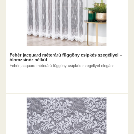
Fehér jacquard méterárú függöny csipkés szegéllyel –
ólomzsinór nélkül
Fehér jacquard méterárú függöny csipkés szegéllyel elegáns ...