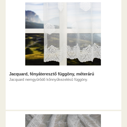
Jacquard, fényáteresztő függöny, méterárú
Jacquard nemgyűrődő kőnnyűkezelésű függöny.