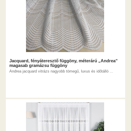
Jacquard, fényáteresztő függöny, méterárú „Andrea“
magasab gramázsu függöny
Andrea jacquard vitrázs nagyobb tömegű, luxus és időtálló ...