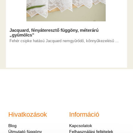
Jacquard, fényáteresztő függöny, méterárú
„gyümölcs“
Fehér csipke hatású Jacquard nemgyűrődő, kőnnyűkezelésű ...
Hivatkozások
Információ
Blog
Kapcsolatok
Útmutató függöny
Felhasználási feltételek