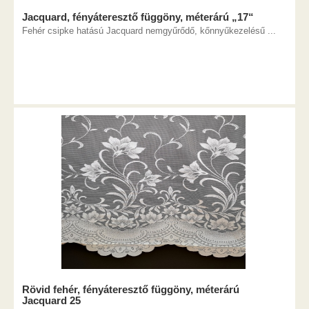
Jacquard, fényáteresztő függöny, méterárú „17“
Fehér csipke hatású Jacquard nemgyűrődő, kőnnyűkezelésű ...
Rövid fehér, fényáteresztő függöny, méterárú
Jacquard 25