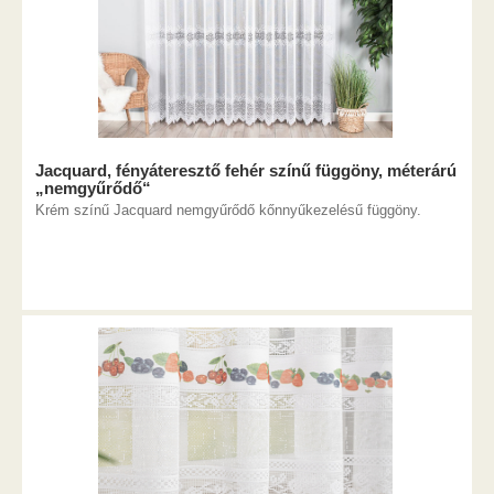
Jacquard, fényáteresztő fehér színű függöny, méterárú
„nemgyűrődő“
Krém színű Jacquard nemgyűrődő kőnnyűkezelésű függöny.