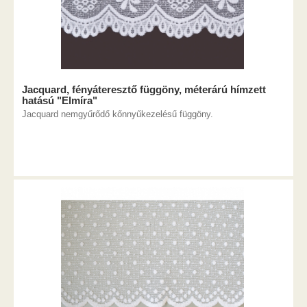
Jacquard, fényáteresztő függöny, méterárú hímzett
hatású "Elmíra"
Jacquard nemgyűrődő kőnnyűkezelésű függöny.