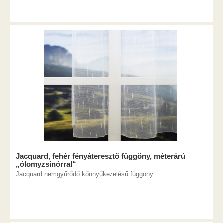
Jacquard, fehér fényáteresztő függöny, méterárú
„ólomyzsínórral“
Jacquard nemgyűrődő kőnnyűkezelésű függöny.