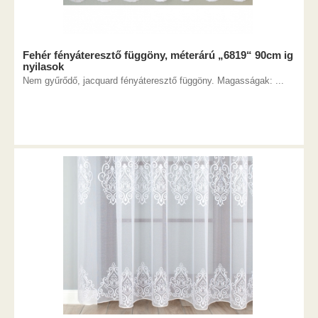
Fehér fényáteresztő függöny, méterárú „6819“ 90cm ig
nyilasok
Nem gyűrődő, jacquard fényáteresztő függöny. Magasságak: ...