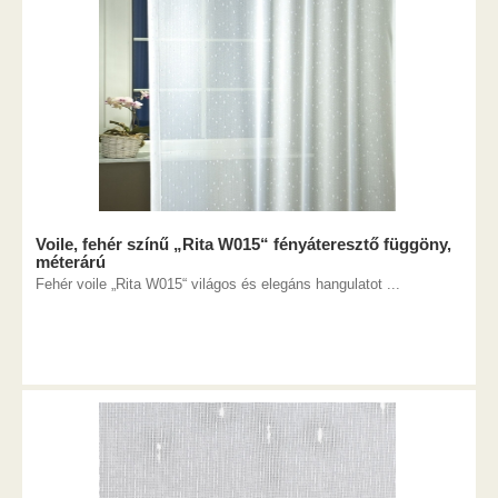
Voile, fehér színű „Rita W015“ fényáteresztő függöny,
méterárú
Fehér voile „Rita W015“ világos és elegáns hangulatot ...