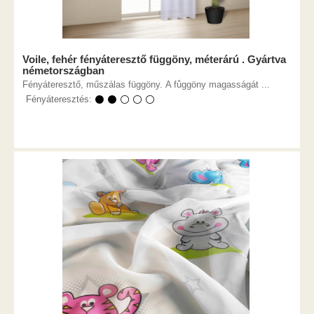
Voile, fehér fényáteresztő függöny, méterárú . Gyártva
németországban
Fényáteresztő, műszálas függöny. A fůggöny magasságát ...
Fényáteresztés:
⚫ ⚫ ⚪ ⚪ ⚪