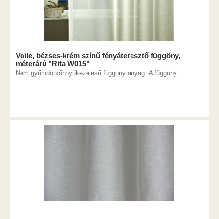
Voile, bézses-krém színű fényáteresztő függöny,
méterárú "Rita W015"
Nem gyűrödö kőnnyűkezelésű függöny anyag. A fůggöny ...