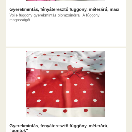
Gyerekmintás, fényáteresztő függöny, méterárú, maci
Voile függöny gyerekmintás ólomzsinórral. A fůggönyi
magasságát ...
Gyerekmintás, fényáteresztő függöny, méterárú,
"pontok"