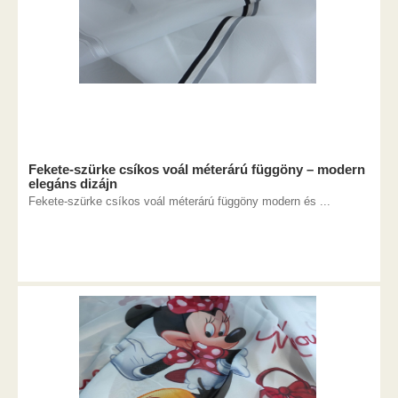
Fekete-szürke csíkos voál méterárú függöny – modern
elegáns dizájn
Fekete-szürke csíkos voál méterárú függöny modern és ...