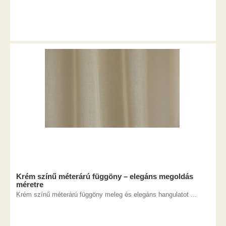
Krém színű méterárú függöny – elegáns megoldás
méretre
Krém színű méterárú függöny meleg és elegáns hangulatot ...