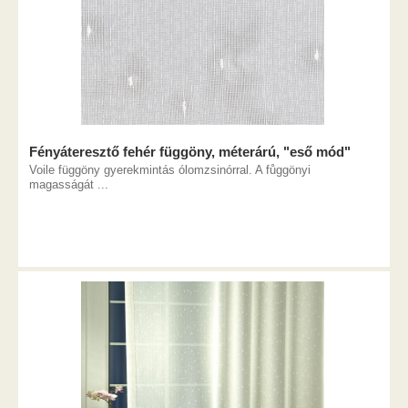
Fényáteresztő fehér függöny, méterárú, "eső mód"
Voile függöny gyerekmintás ólomzsinórral. A fůggönyi
magasságát ...