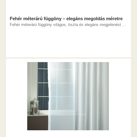
Fehér méterárú függöny – elegáns megoldás méretre
Fehér méterárú függöny világos, tiszta és elegáns megjelenést ...