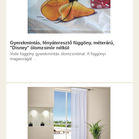
Gyerekmintás, fényáteresztő függöny, méterárú,
"Disney" ólomzsinór nélkül
Voile függöny gyerekmintás ólomzsinórral. A függönyi
magasságát ...