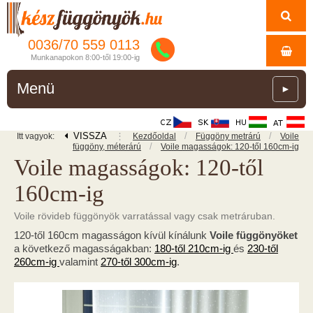
0036/
70
559
0113
Munkanapokon 8:00-től 19:00-ig
Menü
►
VISSZA
⋮
/
/
Itt vagyok:
Kezdőoldal
Függöny metrárú
Voile
/
függöny, méterárú
Voile magasságok: 120-től 160cm-ig
Voile magasságok: 120-től
160cm-ig
Voile rövideb függönyök varratással vagy csak metráruban.
120-től 160cm magasságon kívül kínálunk
Voile függönyöket
a következő magasságakban:
180-től 210cm-ig
és
230-től
260cm-ig
valamint
270-től 300cm-ig
.