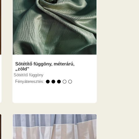
Sötétítő függöny, méterárú,
„zöld“
Sötétítő függöny
Fényáteresztés:
⚫ ⚫ ⚫ ⚪ ⚪