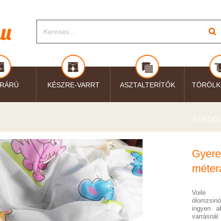
RÁRÚ
KÉSZRE-VARRT
ASZTALTERÍTŐK
TÖRÖLK
FÜRDŐ
Gyere
méter
Voile 
ólomzsin
ingyen a
varrás