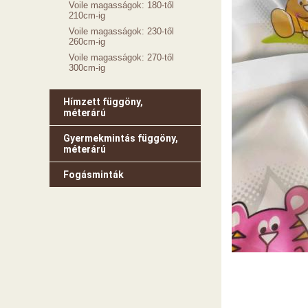
Voile magasságok: 180-től
210cm-ig
Voile magasságok: 230-től
260cm-ig
Voile magasságok: 270-től
300cm-ig
Hímzett függöny,
méterárú
Gyermekmintás függöny,
méterárú
Fogásminták