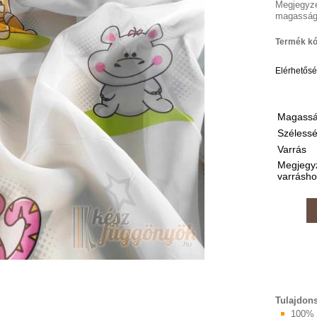
Megjegyz
magasság
Termék kó
Elérhetős
Magass
Széless
Varrás
Megjegy
varrásho
Tulajdon
100% 