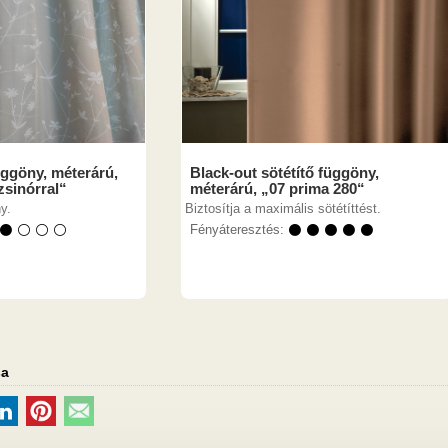
ggöny, méterárú,
Black-out sötétítő függöny,
sinórral“
méterárú, „07 prima 280“
y.
Biztosítja a maximális sötétíttést.
 ⚫ ⚪ ⚪ ⚪
Fényáteresztés:
⚫ ⚫ ⚫ ⚫ ⚫
sa