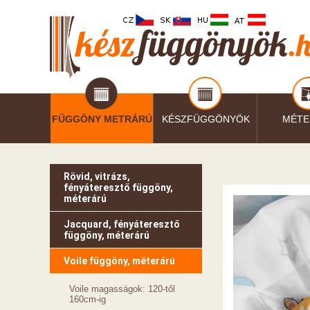
FÜGGÖNY METRÁRÚ
KÉSZFÜGGÖNYÖK
MÉTE
Rövid, vitrázs,
fényáteresztő függöny,
méterárú
Jacquard, fényáteresztő
függöny, méterárú
Voile függöny, méterárú
Voile magasságok: 120-től
160cm-ig