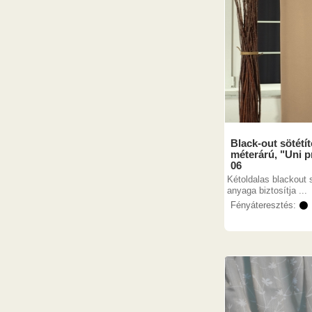
Black-out sötétí
méterárú, "Uni pr
06
Kétoldalas blackout 
anyaga biztosítja ...
Fényáteresztés:
⚫