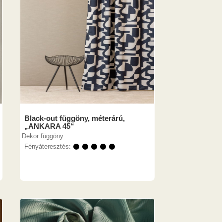
Black-out függöny, méterárú,
„ANKARA 45“
Dekor függöny
Fényáteresztés:
⚫ ⚫ ⚫ ⚫ ⚫