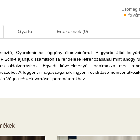
Csomag t
folyóm
Gyártó
Értékelések (0)
eresztő, Gyerekmintás függöny ólomzsinórral.
A gyártó által legyár
/- 2cm-t ájánljuk számitson rá rendelése létrehozásánál mint ahogy f
es oldalvarráshoz. Egyedi követelményét fogalmazza meg rend
részébe.
A függönyi magasságának ingyen rövidíttése nemvonatkozi
“ és Vágott részek varrása“ paraméterekhez.
rmékek