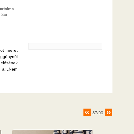
artalma
éter
tot méret
üggönynél
elésének
k a: „Nem
87/90