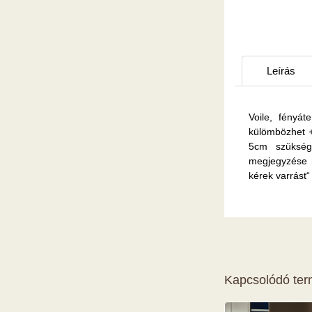
Leírás
Voile, fényát
külömbözhet +
5cm szükség
megjegyzése 
kérek varrást
Kapcsolódó te