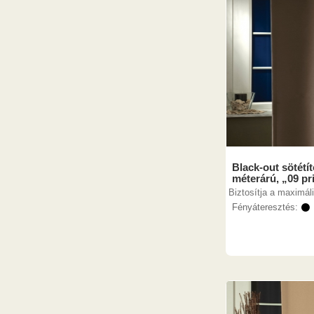
Black-out sötétí
méterárú, „09 pr
Biztosítja a maximáli
Fényáteresztés:
⚫