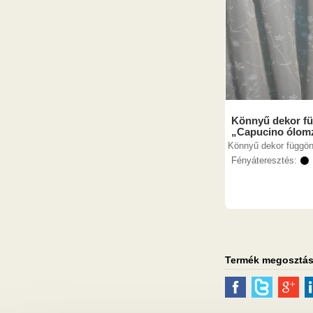
Könnyű dekor fü
„Capucino ólomz
Könnyű dekor függön
Fényáteresztés:
⚫
Termék megosztá