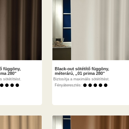
tő függöny,
Black-out sötétítő függöny,
ima 280“
méterárú, „01 prima 280“
s sötétíttést.
Biztosítja a maximális sötétíttést.
 ⚫ ⚫ ⚫ ⚫
Fényáteresztés:
⚫ ⚫ ⚫ ⚫ ⚫