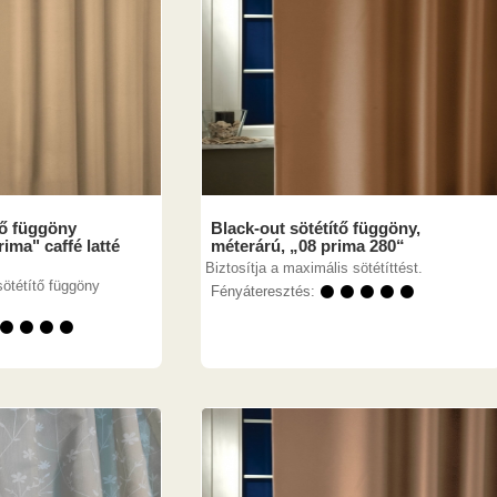
tő függöny
Black-out sötétítő függöny,
ima" caffé latté
méterárú, „08 prima 280“
Biztosítja a maximális sötétíttést.
sötétítő függöny
Fényáteresztés:
⚫ ⚫ ⚫ ⚫ ⚫
 ⚫ ⚫ ⚫ ⚫