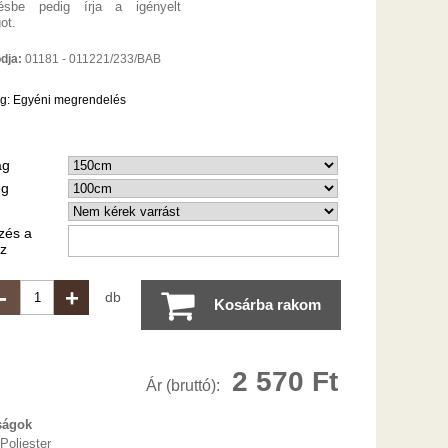
ésbe pedig írja a igényelt
ot.
dja:
01181 - 011221/233/BAB
ég:
Egyéni megrendelés
ág
ég
zés a
z
-
+
db
Kosárba rakom
2 570 Ft
Ár (bruttó):
ságok
Poliester