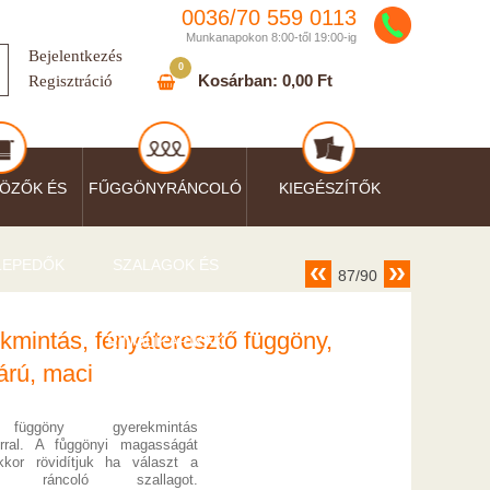
0036/
70
559
0113
Munkanapokon 8:00-től 19:00-ig
Bejelentkezés
0
Kosárban:
0,00 Ft
Regisztráció
ÖZŐK ÉS
FŰGGÖNYRÁNCOLÓ
KIEGÉSZÍTŐK
LEPEDŐK
SZALAGOK ÉS
87/90
kmintás, fényáteresztő függöny,
RINGLIKARIKÁK
árú, maci
függöny gyerekmintás
órral. A fůggönyi magasságát
kkor rövidítjuk ha választ a
nál ráncoló szallagot.