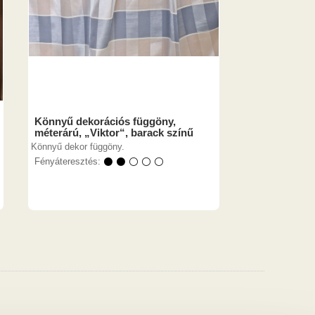
Könnyű dekorációs függöny,
méterárú, „Viktor“, barack színű
Könnyű dekor függöny.
Fényáteresztés:
⚫ ⚫ ⚪ ⚪ ⚪