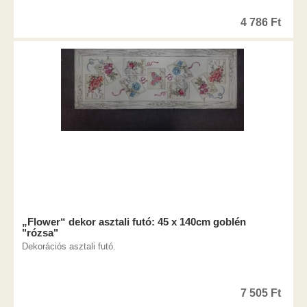
4 786
Ft
„Flower“ dekor asztali futó: 45 x 140cm goblén
"rózsa"
Dekorációs asztali futó.
7 505
Ft