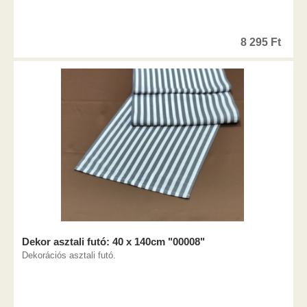
8 295
Ft
Dekor asztali futó: 40 x 140cm "00008"
Dekorációs asztali futó.