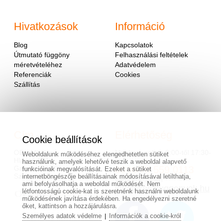
Hivatkozások
Információ
Blog
Kapcsolatok
Útmutató függöny
Felhasználási feltételek
méretvételéhez
Adatvédelem
Referenciák
Cookies
Szállítás
Cím
Elérhetőség
Cookie beállítások
OD - Mladosť
Munkanapokon 9:00-től 17:30-
Weboldalunk működéséhez elengedhetetlen sütiket
Hlavná 951
ig.
használunk, amelyek lehetővé teszik a weboldal alapvető
Galanta 924 01
0036/70 559 0113
funkcióinak megvalósítását. Ezeket a sütiket
Szlovákia
internetböngészője beállításainak módosításával letilthatja,
vagy e-mailben
ami befolyásolhatja a weboldal működését. Nem
info@keszfuggonyok.hu
létfontosságú cookie-kat is szeretnénk használni weboldalunk
működésének javítása érdekében. Ha engedélyezni szeretné
őket, kattintson a hozzájárulásra.
Személyes adatok védelme
Információk a cookie-król
|