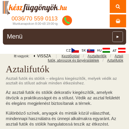
0036/
70
559
0113
Munkanapokon 8:00-től 19:00-ig
Menü
►
VISSZA
⋮
/
/
Itt vagyok:
Kezdőoldal
Asztalterítők
Aztali
/
futók, abroszok és tányéralátétek
Aztalifutók
Aztalifutók
Asztali futók és stólók – elegáns kiegészítők, melyek védik az
asztalt és stílust adnak minden étkezéshez.
Az asztali futók és stólók dekoratív kiegészítők, amelyek
ötvözik a praktikusságot és a stílust. Védik az asztal felületét
és elegáns megjelenést biztosítanak a térnek.
Különböző színek, anyagok és minták közül választhat,
mindennapi használatra és ünnepi alkalmakra egyaránt. Az
asztali futók és stólók hangulatossá teszik az étkezést.