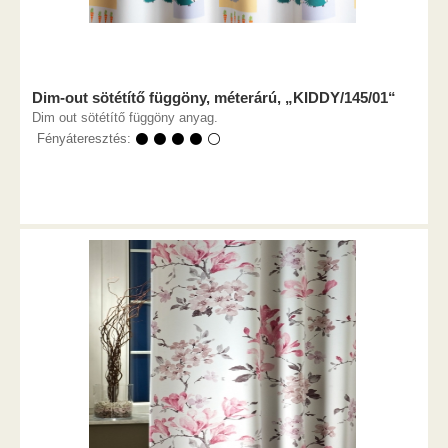
Dim-out sötétítő függöny, méterárú, „KIDDY/145/01“
Dim out sötétítő függöny anyag.
Fényáteresztés:
⚫ ⚫ ⚫ ⚫ ⚪