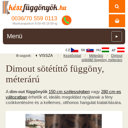
0036/
70
559
0113
Munkanapokon 8:00-től 19:00-ig
Menü
►
VISSZA
⋮
/
/
Itt vagyok:
Kezdőoldal
Méterárú
Dimout
sötétíttő függöny, méterárú
Dimout sötétíttő függöny,
méterárú
A
dim-out függönyök
150 cm szélességben
vagy
280 cm-es
változatban
érhetők el, ideális megoldást nyújtanak a fény
csökkentésére és a kellemes, otthonos hangulat kialakítására.