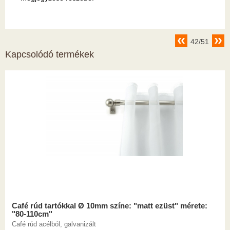
42/51
Kapcsolódó termékek
Café rúd tartókkal Ø 10mm színe: "matt ezüst" mérete:
"80-110cm"
Café rúd acélból, galvanizált