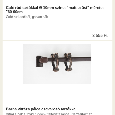
Café rúd tartókkal Ø 10mm színe: "matt ezüst" mérete:
"60-90cm"
Café rúd acélból, galvanizált
3 555
Ft
Barna vitrázs pálca csavarozó tartókkal
Vitrázs pálca rövid függöny felfogatásához. Nemtartalmaz ...