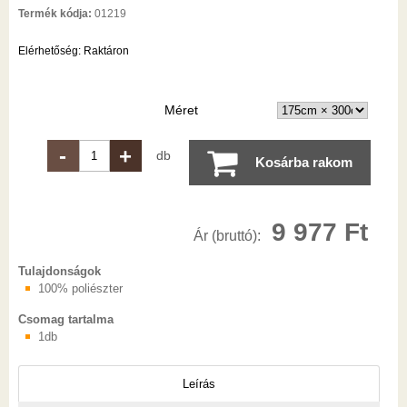
Termék kódja:
01219
Elérhetőség:
Raktáron
Méret
-
+
db
Kosárba rakom
9 977 Ft
Ár (bruttó):
Tulajdonságok
100% poliészter
Csomag tartalma
1db
Leírás