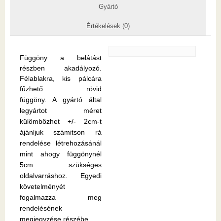
Gyártó
Értékelések (0)
Függöny a belátást
részben akadályozó.
Félablakra, kis pálcára
fűzhető rövid
függöny.
A gyártó által
legyártot méret
külömbözhet +/- 2cm-t
ájánljuk számitson rá
rendelése létrehozásánál
mint ahogy függönynél
5cm szükséges
oldalvarráshoz. Egyedi
követelményét
fogalmazza meg
rendelésének
megjegyzése részébe.