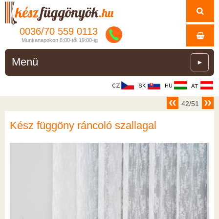
0036/
70
559
0113
Munkanapokon 8:00-től 19:00-ig
Menü
►
42/51
Kész függöny ráncoló szallagal