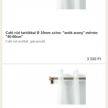
Café rúd tartókkal Ø 10mm színe: "antik arany" mérete:
"40-60cm"
Café rúd acélból, galvanizált
3 160
Ft