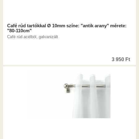
Café rúd tartókkal Ø 10mm színe: "antik arany" mérete:
"80-110cm"
Café rúd acélból, galvanizált
3 950
Ft