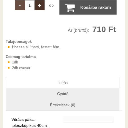
-
+
db
Kosárba rakom
710 Ft
Ár (bruttó):
Tulajdonságok
Hossza állítható, festett fém.
Csomag tartalma
1db
2db csavar
Leírás
Gyártó
Értékelések (0)
Vitrázs pálca
teleszkópikus 40cm -