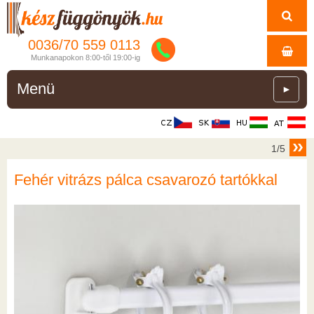
0036/
70
559
0113
Munkanapokon 8:00-től 19:00-ig
Menü
►
1/5
Fehér vitrázs pálca csavarozó tartókkal