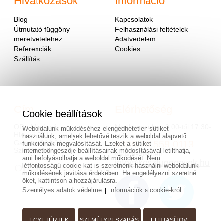
Hivatkozások
Információ
Blog
Kapcsolatok
Útmutató függöny
Felhasználási feltételek
méretvételéhez
Adatvédelem
Referenciák
Cookies
Szállítás
Cím
Elérhetőség
Cookie beállítások
OD - Mladosť
Munkanapokon 9:00-től 17:30-
Weboldalunk működéséhez elengedhetetlen sütiket
Hlavná 951
ig.
használunk, amelyek lehetővé teszik a weboldal alapvető
Galanta 924 01
0036/70 559 0113
funkcióinak megvalósítását. Ezeket a sütiket
Szlovákia
internetböngészője beállításainak módosításával letilthatja,
vagy e-mailben
ami befolyásolhatja a weboldal működését. Nem
info@keszfuggonyok.hu
létfontosságú cookie-kat is szeretnénk használni weboldalunk
működésének javítása érdekében. Ha engedélyezni szeretné
őket, kattintson a hozzájárulásra.
Személyes adatok védelme
Információk a cookie-król
|
EGYETÉRTEK
SZEMÉLYRESZABÁS
ELUTASÍTOM