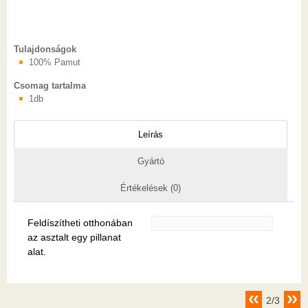
Tulajdonságok
100% Pamut
Csomag tartalma
1db
Leírás
Gyártó
Értékelések (0)
Feldíszítheti otthonában
az asztalt egy pillanat
alat.
2/3