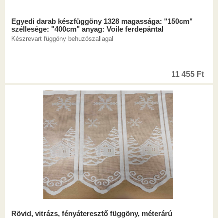
Egyedi darab készfüggöny 1328 magassága: "150cm"
széllesége: "400cm" anyag: Voile ferdepántal
Készrevart függöny behuzószallagal
11 455
Ft
Rövid, vitrázs, fényáteresztő függöny, méterárú