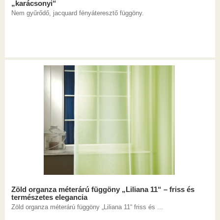
„karácsonyi“
Nem gyűrődő, jacquard fényáteresztő függöny.
Zöld organza méterárú függöny „Liliana 11“ – friss és
természetes elegancia
Zöld organza méterárú függöny „Liliana 11“ friss és ...