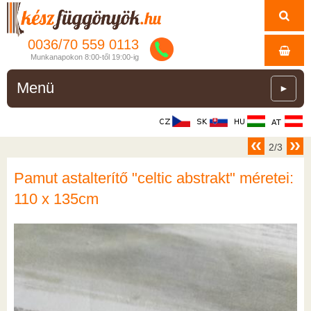
0036/
70
559
0113
Munkanapokon 8:00-től 19:00-ig
Menü
►
2/3
Pamut astalterítő "celtic abstrakt" méretei:
110 x 135cm