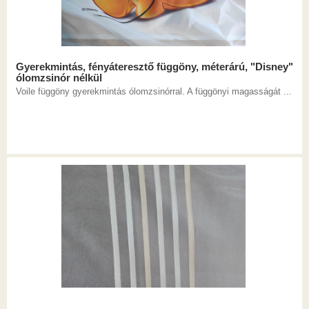
Gyerekmintás, fényáteresztő függöny, méterárú, "Disney"
ólomzsinór nélkül
Voile függöny gyerekmintás ólomzsinórral. A függönyi magasságát ...