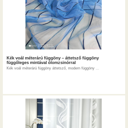
Kék voál méterárú függöny – áttetsző függöny
függőleges mintával ólomzsinórral
Kék voál méterárú függöny áttetsző, modern függöny ...