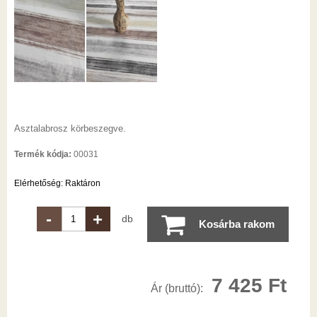
Asztalabrosz körbeszegve.
Termék kódja:
00031
Elérhetőség:
Raktáron
-
+
db
Kosárba rakom
7 425
Ft
Ár (bruttó):