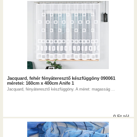
Jacquard, fehér fényáteresztő készfüggöny 090061
méretei: 160cm x 400cm Anife 1
Jacquard, fényáteresztő készfüggöny. A méret: magasság ...
0
Ft
-tól