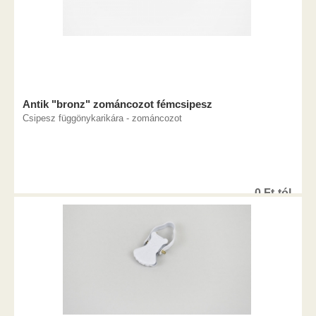
Antik "bronz" zománcozot fémcsipesz
Csipesz függönykarikára - zománcozot
0
Ft
-tól