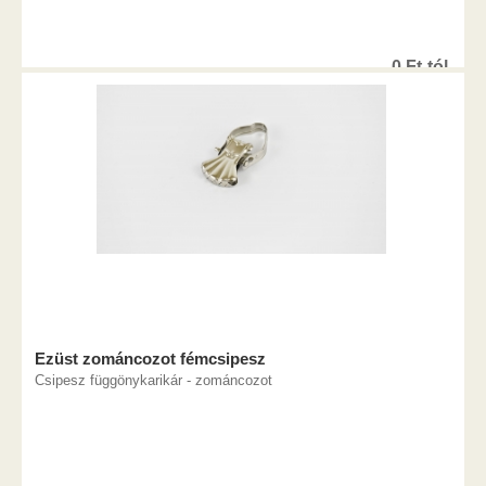
0
Ft
-tól
Ezüst zománcozot fémcsipesz
Csipesz függönykarikár - zománcozot