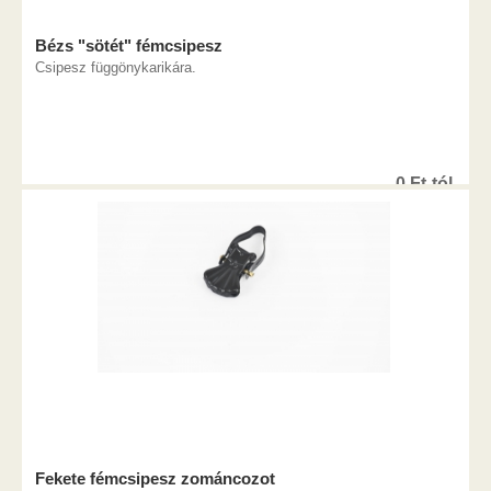
Bézs "sötét" fémcsipesz
Csipesz függönykarikára.
0
Ft
-tól
Fekete fémcsipesz zománcozot