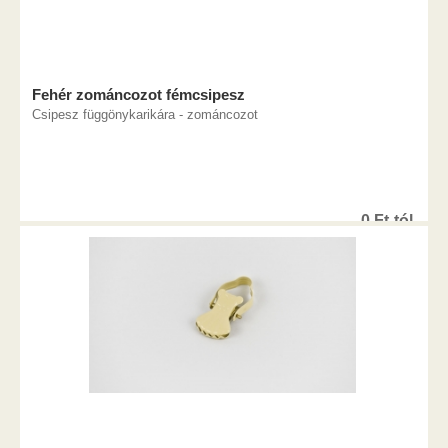
Fehér zománcozot fémcsipesz
Csipesz függönykarikára - zománcozot
0
Ft
-tól