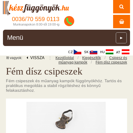
0036/
70
559
0113
Munkanapokon 8:00-től 19:00-ig
Menü
►
VISSZA
⋮
/
/
Itt vagyok:
Kezdőoldal
Kiegészítők
Csipesz és
/
műanyag kampók
Fém dísz csipeszek
Fém dísz csipeszek
Fém csipeszek és műanyag kampók függönyökhöz. Tartós és
praktikus megoldás a stabil rögzítéshez és könnyű
felakasztáshoz.