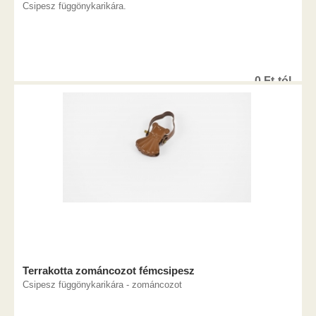
Csipesz függönykarikára.
0
Ft
-tól
Terrakotta zománcozot fémcsipesz
Csipesz függönykarikára - zománcozot