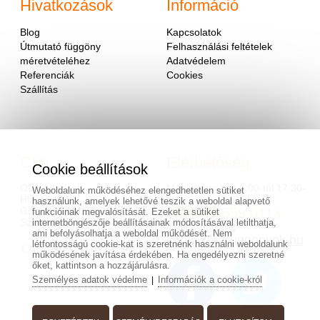
Hivatkozások
Információ
Blog
Kapcsolatok
Útmutató függöny
Felhasználási feltételek
méretvételéhez
Adatvédelem
Referenciák
Cookies
Szállítás
Cím
Elérhetőség
Cookie beállítások
OD - Mladosť
Munkanapokon 9:00-től 17:30-
Weboldalunk működéséhez elengedhetetlen sütiket
Hlavná 951
ig.
használunk, amelyek lehetővé teszik a weboldal alapvető
Galanta 924 01
0036/70 559 0113
funkcióinak megvalósítását. Ezeket a sütiket
Szlovákia
internetböngészője beállításainak módosításával letilthatja,
vagy e-mailben
ami befolyásolhatja a weboldal működését. Nem
info@keszfuggonyok.hu
létfontosságú cookie-kat is szeretnénk használni weboldalunk
működésének javítása érdekében. Ha engedélyezni szeretné
őket, kattintson a hozzájárulásra.
Személyes adatok védelme
Információk a cookie-król
|