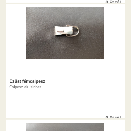
0
Ft
-tól
Ezüst fémcsipesz
Csipesz alu sinhez
0
Ft
-tól