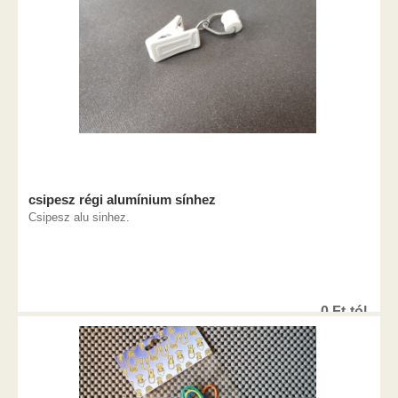
csipesz régi alumínium sínhez
Csipesz alu sinhez.
0
Ft
-tól