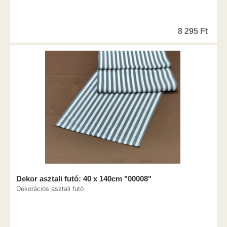
8 295
Ft
Dekor asztali futó: 40 x 140cm "00008"
Dekorációs asztali futó.