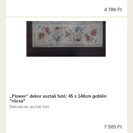
4 786
Ft
„Flower“ dekor asztali futó: 45 x 140cm goblén
"rózsa"
Dekorációs asztali futó.
7 505
Ft