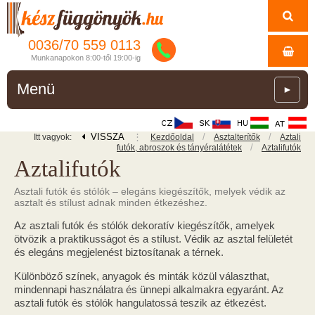
0036/
70
559
0113
Munkanapokon 8:00-től 19:00-ig
Menü
►
VISSZA
⋮
/
/
Itt vagyok:
Kezdőoldal
Asztalterítők
Aztali
/
futók, abroszok és tányéralátétek
Aztalifutók
Aztalifutók
Asztali futók és stólók – elegáns kiegészítők, melyek védik az
asztalt és stílust adnak minden étkezéshez.
Az asztali futók és stólók dekoratív kiegészítők, amelyek
ötvözik a praktikusságot és a stílust. Védik az asztal felületét
és elegáns megjelenést biztosítanak a térnek.
Különböző színek, anyagok és minták közül választhat,
mindennapi használatra és ünnepi alkalmakra egyaránt. Az
asztali futók és stólók hangulatossá teszik az étkezést.