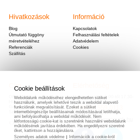
Hivatkozások
Információ
Blog
Kapcsolatok
Útmutató függöny
Felhasználási feltételek
méretvételéhez
Adatvédelem
Referenciák
Cookies
Szállítás
Cím
Elérhetőség
Cookie beállítások
OD - Mladosť
Munkanapokon 9:00-től 17:30-
Weboldalunk működéséhez elengedhetetlen sütiket
Hlavná 951
ig.
használunk, amelyek lehetővé teszik a weboldal alapvető
Galanta 924 01
0036/70 559 0113
funkcióinak megvalósítását. Ezeket a sütiket
Szlovákia
internetböngészője beállításainak módosításával letilthatja,
vagy e-mailben
ami befolyásolhatja a weboldal működését. Nem
info@keszfuggonyok.hu
létfontosságú cookie-kat is szeretnénk használni weboldalunk
működésének javítása érdekében. Ha engedélyezni szeretné
őket, kattintson a hozzájárulásra.
Személyes adatok védelme
Információk a cookie-król
|