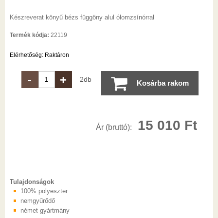
Készreverat könyű bézs függöny alul ólomzsínórral
Termék kódja:
22119
Elérhetőség:
Raktáron
-
+
2db
Kosárba rakom
15 010
Ft
Ár (bruttó):
Tulajdonságok
100% polyeszter
nemgyűrődő
német gyártmány