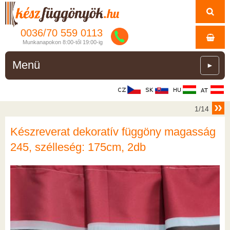
0036/
70
559
0113
Munkanapokon 8:00-től 19:00-ig
Menü
►
1/14
Készreverat dekoratív függöny magasság
245, szélleség: 175cm, 2db