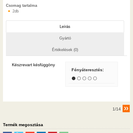
Csomag tartalma
2db
Leírás
Gyártó
Értékelések (0)
Készrevart késfüggöny
Fényáteresztés
:
⚫ ⚪ ⚪ ⚪ ⚪
1/14
Termék megosztása