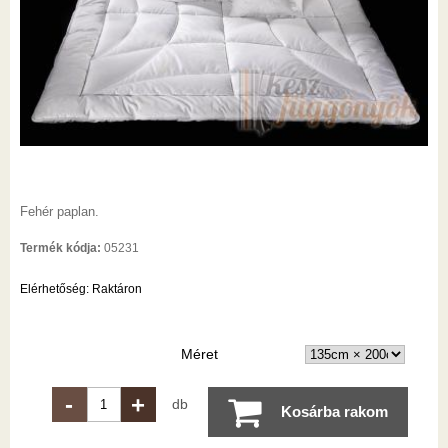
Fehér paplan.
Termék kódja:
05231
Elérhetőség:
Raktáron
Méret
-
+
db
Kosárba rakom