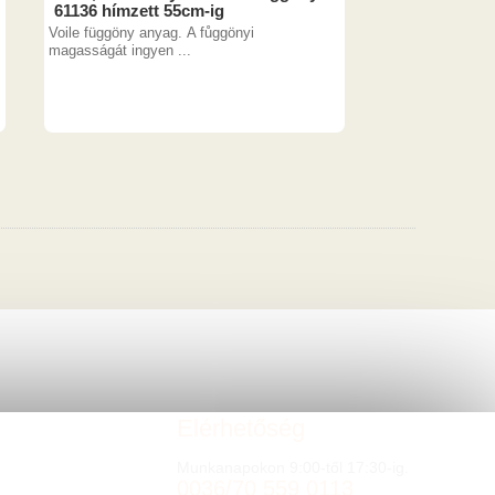
61136 hímzett 55cm-ig
Voile függöny anyag. A fůggönyi
magasságát ingyen ...
Elérhetőség
Munkanapokon 9:00-től 17:30-ig.
0036/70 559 0113