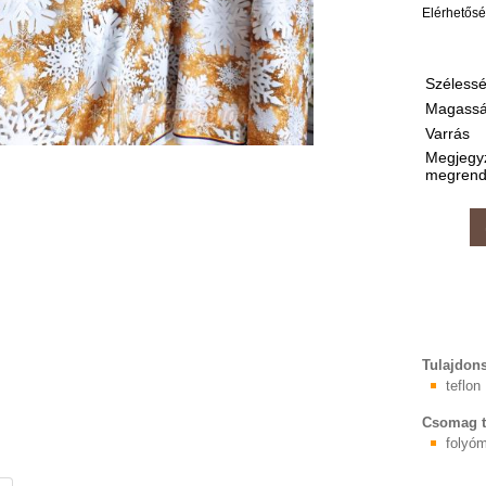
Elérhetős
Széless
Magassá
Varrás
Megjegy
megrend
Tulajdon
teflon
Csomag t
folyóm