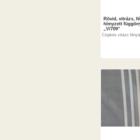
Rövid, vitrázs, f
hímyzett függön
„V/709“
Csipkés vitázs fényá