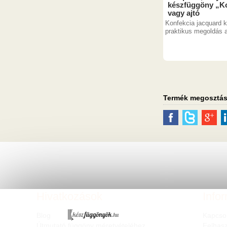
készfüggöny „Ko
vagy ajtó
Konfekcia jacquard 
praktikus megoldás a
Termék megosztá
Hivatkozások
Info
Blog
Kapcso
Útmutató függöny méretvételéhez
Felhasz