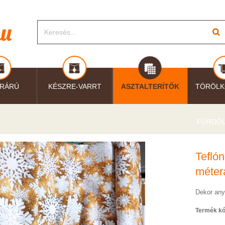
RÁRÚ
KÉSZRE-VARRT
ASZTALTERÍTŐK
TÖRÖLK
FÜRDŐ
Teflón
méter
Dekor any
Termék kó