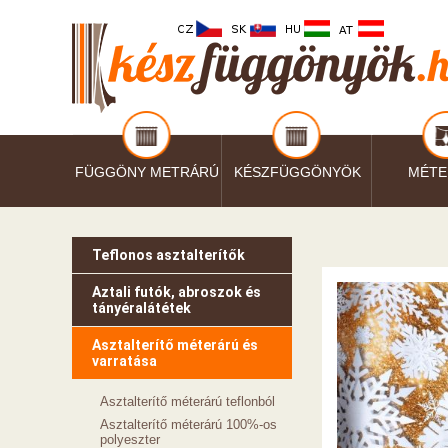
FÜGGÖNY METRÁRÚ
KÉSZFÜGGÖNYÖK
MÉTE
Teflonos asztalterítők
Aztali futók, abroszok és
tányéralátétek
Asztalterítő méterárú és
varratása
Asztalterítő méterárú teflonból
Asztalterítő méterárú 100%-os
polyeszter