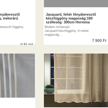
ényáteresztő
Jacquard, fehér fényáteresztő
y, méterárú
készfüggöny magasság:160
szélleség: 300cm Hermina
teresztő függöny.
Modern mintázatú
Jacquard készfüggöny. A méret:
magasság ...
7 900
Ft
0
Ft
-tól