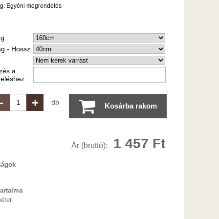
ég:
Egyéni megrendelés
ég
g - Hossz
zés a
eléshez
-
+
db
Kosárba rakom
1 457 Ft
Ár (bruttó):
ságok
artalma
éter