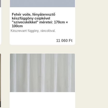
Fehér voile, fényáteresztő
készfüggöny csipkével
"szivecskékkel" méretei: 170cm ×
100cm
Készrevarrt függöny, ráncolóval.
11 060
Ft