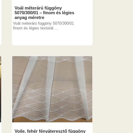
Voál méterárú függöny
5070/300/01 – finom és légies
anyag méretre
Voál méterárú függöny 5070/300/01
finom és légies textúrát ...
Voile, fehér fényáteresztő függöny