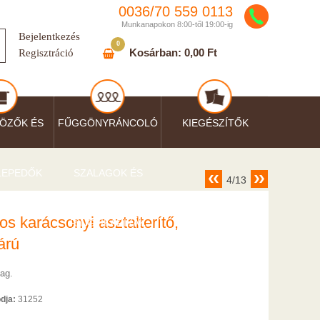
0036/
70
559
0113
Munkanapokon 8:00-től 19:00-ig
Bejelentkezés
0
Kosárban:
0,00 Ft
Regisztráció
ÖZŐK ÉS
FŰGGÖNYRÁNCOLÓ
KIEGÉSZÍTŐK
LEPEDŐK
SZALAGOK ÉS
4/13
os karácsonyi asztalterítő,
RINGLIKARIKÁK
árú
ag.
dja:
31252