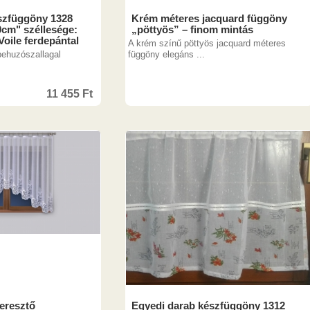
szfüggöny 1328
Krém méteres jacquard függöny
cm" széllesége:
„pöttyös” – finom mintás
oile ferdepántal
A krém színű pöttyös jacquard méteres
behuzószallagal
függöny elegáns ...
11 455
Ft
eresztő
Egyedi darab készfüggöny 1312