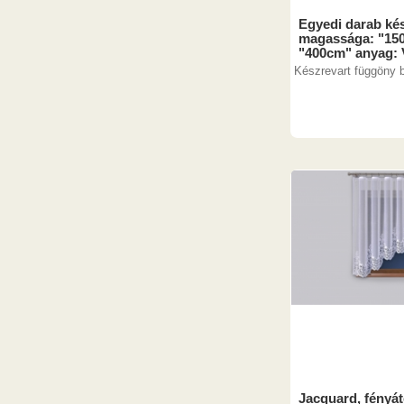
Egyedi darab ké
magassága: "150
"400cm" anyag: V
Készrevart függöny 
Jacquard, fényát