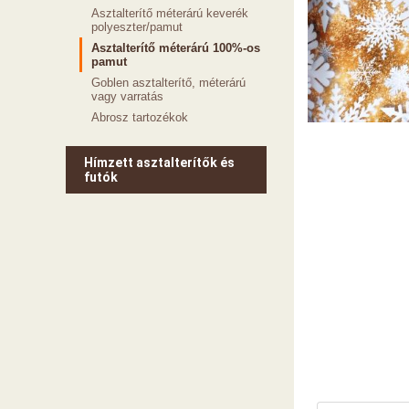
Asztalterítő méterárú keverék
polyeszter/pamut
Asztalterítő méterárú 100%-os
pamut
Goblen asztalterítő, méterárú
vagy varratás
Abrosz tartozékok
Hímzett asztalterítők és
futók