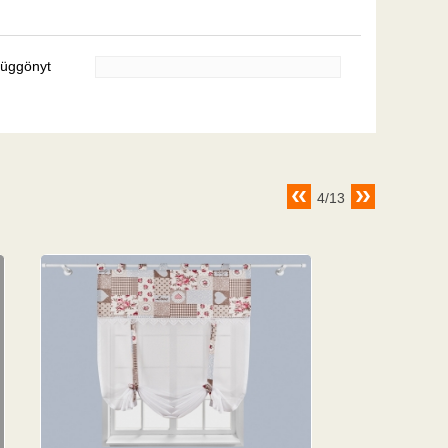
 függönyt
4/13