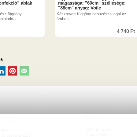
nfekció“ ablak
magassága: "60cm" széllesége:
"88cm" anyag: Voile
kész függöny
Készrevart függöny behúzószallagal az
blakokra ...
áraban.
4 740
Ft
sa
rmáció
Cím
OD - Mladosť
latok
Hlavná 951
nálási feltételek