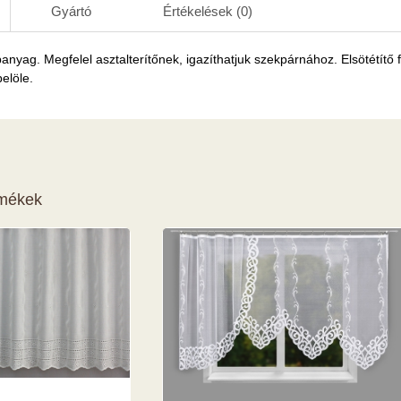
Gyártó
Értékelések (0)
anyag. Megfelel asztalterítőnek, igazíthatjuk szekpárnához. Elsötétítő
belöle.
rmékek